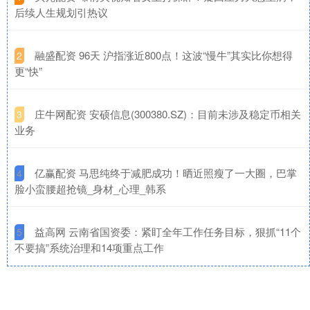
后续人生规划引热议
​融盛配资 96天 沪指涨近800点！这波“慢牛”其实比你想得
2
更“快”
​庄牛网配资 安硕信息(300380.SZ)：目前未涉及稳定币相关
3
业务
​亿赢配资 马思纯终于减肥成功！晒近照瘦了一大圈，巴掌
4
脸小蛮腰超抢镜_身材_心理_韩系
​益高网 云南省国资委：紧盯全年工作任务目标，狠抓“11个
5
不要搞”系统治理和14项重点工作