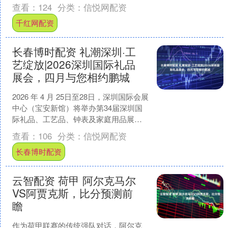
市国家安全局冠名，以“轨道上的国家安
查看：
124
分类：
信悦网配资
全课堂”为载体....
千红网配资
长春博时配资 礼潮深圳·工
艺绽放|2026深圳国际礼品
展会，四月与您相约鹏城
2026 年 4 月 25日至28日，深圳国际会展
中心（宝安新馆）将举办第34届深圳国
际礼品、工艺品、钟表及家庭用品展览
会。 本届展会计划展出面积约20 000....
查看：
106
分类：
信悦网配资
长春博时配资
云智配资 荷甲 阿尔克马尔
VS阿贾克斯，比分预测前
瞻
作为荷甲联赛的传统强队对话，阿尔克