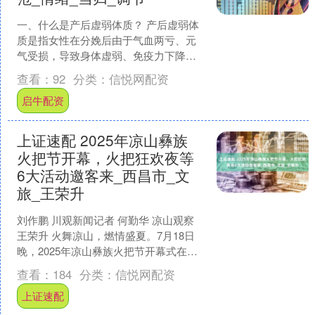
一、什么是产后虚弱体质？ 产后虚弱体
质是指女性在分娩后由于气血两亏、元
气受损，导致身体虚弱、免疫力下降、
精神萎靡的一种特殊体质状态。中医认
查看：
92
分类：
信悦网配资
为产后体质虚弱是“血亏....
启牛配资
上证速配 2025年凉山彝族
火把节开幕，火把狂欢夜等
6大活动邀客来_西昌市_文
旅_王荣升
刘作鹏 川观新闻记者 何勤华 凉山观察
王荣升 火舞凉山，燃情盛夏。7月18日
晚，2025年凉山彝族火把节开幕式在西
昌市星月湖公园举行。在这个被火光照
查看：
184
分类：
信悦网配资
亮的七月，....
上证速配