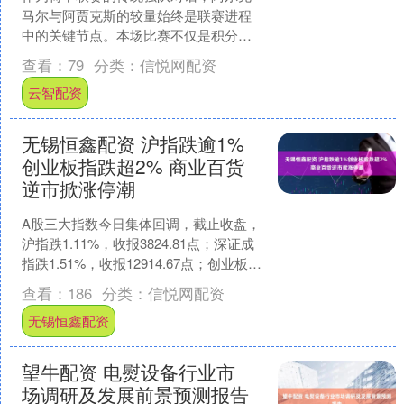
马尔与阿贾克斯的较量始终是联赛进程
中的关键节点。本场比赛不仅是积分榜
中上游球队的直接对话，更是检验两队
查看：
79
分类：
信悦网配资
战术体系成熟度与阵容深度....
云智配资
无锡恒鑫配资 沪指跌逾1%
创业板指跌超2% 商业百货
逆市掀涨停潮
A股三大指数今日集体回调，截止收盘，
沪指跌1.11%，收报3824.81点；深证成
指跌1.51%，收报12914.67点；创业板指
跌2.10%，收报3071.7....
查看：
186
分类：
信悦网配资
无锡恒鑫配资
望牛配资 电熨设备行业市
场调研及发展前景预测报告