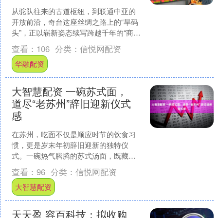
从驼队往来的古道枢纽，到联通中亚的
开放前沿，奇台这座丝绸之路上的“旱码
头”，正以崭新姿态续写跨越千年的“商贸
传奇”。 这份“传奇”，不仅在于得天独厚
查看：
106
分类：
信悦网配资
的地理优势，....
华融配资
大智慧配资 一碗苏式面，
道尽“老苏州”辞旧迎新仪式
感
在苏州，吃面不仅是顺应时节的饮食习
惯，更是岁末年初辞旧迎新的独特仪
式。一碗热气腾腾的苏式汤面，既藏着
老苏州代代相传的味觉记忆，更氤氲着
查看：
96
分类：
信悦网配资
辞旧迎新的团圆暖意。寒意渐....
大智慧配资
天天盈 容百科技：拟收购