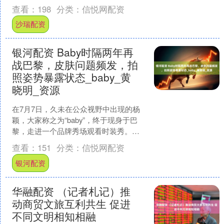
像身体的“承重柱”，一旦股骨头缺血坏
查看：
198
分类：
信悦网配资
死，就像“房梁开....
沙瑞配资
银河配资 Baby时隔两年再
战巴黎，皮肤问题频发，拍
照姿势暴露状态_baby_黄
晓明_资源
在7月7日，久未在公众视野中出现的杨
颖，大家称之为“baby”，终于现身于巴
黎，走进一个品牌秀场观看时装秀。这
是她自“疯马秀”事件之后，时隔两年再次
查看：
151
分类：
信悦网配资
公开出现在巴....
银河配资
华融配资 （记者札记）推
动商贸文旅互利共生 促进
不同文明相知相融