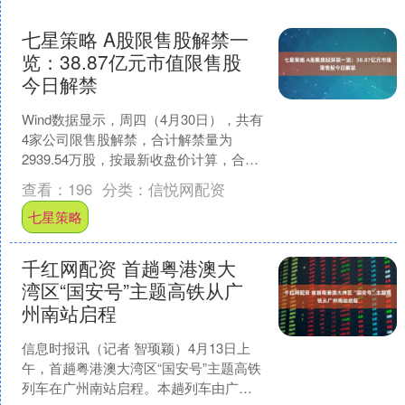
七星策略 A股限售股解禁一
览：38.87亿元市值限售股
今日解禁
Wind数据显示，周四（4月30日），共有
4家公司限售股解禁，合计解禁量为
2939.54万股，按最新收盘价计算，合计
解禁市值为38.87亿元。从解禁量来看，1
查看：
196
分类：
信悦网配资
家....
七星策略
千红网配资 首趟粤港澳大
湾区“国安号”主题高铁从广
州南站启程
信息时报讯（记者 智顼颖）4月13日上
午，首趟粤港澳大湾区“国安号”主题高铁
列车在广州南站启程。本趟列车由广州