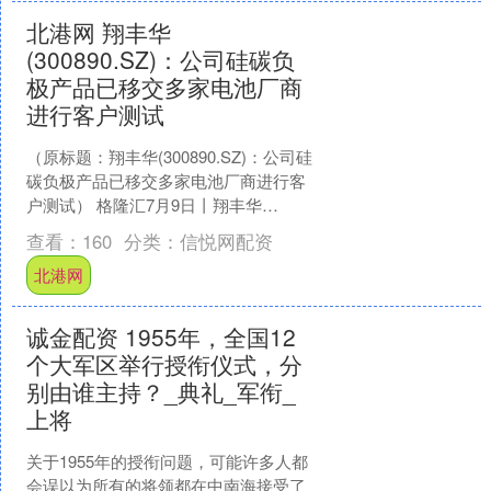
北港网 翔丰华
(300890.SZ)：公司硅碳负
极产品已移交多家电池厂商
进行客户测试
（原标题：翔丰华(300890.SZ)：公司硅
碳负极产品已移交多家电池厂商进行客
户测试） 格隆汇7月9日丨翔丰华
(300890.SZ)在投资者互动平台表示，公
查看：
160
分类：
信悦网配资
司....
北港网
诚金配资 1955年，全国12
个大军区举行授衔仪式，分
别由谁主持？_典礼_军衔_
上将
关于1955年的授衔问题，可能许多人都
会误以为所有的将领都在中南海接受了