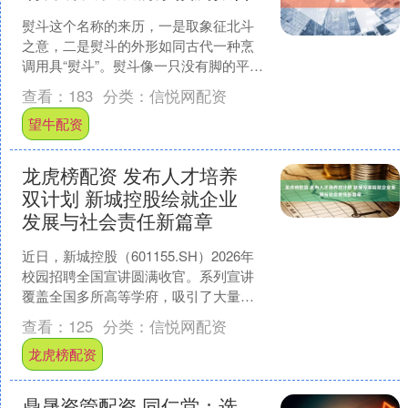
熨斗这个名称的来历，一是取象征北斗
之意，二是熨斗的外形如同古代一种烹
调用具“熨斗”。熨斗像一只没有脚的平底
锅，熨衣前，把烧红的木炭放在熨斗
查看：
183
分类：
信悦网配资
里，待底部热得烫手了再....
望牛配资
龙虎榜配资 发布人才培养
双计划 新城控股绘就企业
发展与社会责任新篇章
近日，新城控股（601155.SH）2026年
校园招聘全国宣讲圆满收官。系列宣讲
覆盖全国多所高等学府，吸引了大量渴
望绽放光芒的年轻身影热切参与，一场
查看：
125
分类：
信悦网配资
企业与人才的....
龙虎榜配资
鼎晟资管配资 同仁堂：选