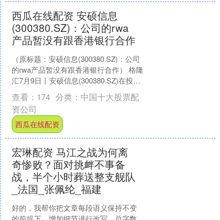
西瓜在线配资 安硕信息
(300380.SZ)：公司的rwa
产品暂没有跟香港银行合作
（原标题：安硕信息(300380.SZ)：公司
的rwa产品暂没有跟香港银行合作） 格隆
汇7月9日丨安硕信息(300380.SZ)在投资
者互动平台表示，公司的rw....
查看：
174
分类：
中国十大股票配
资公司
西瓜在线配资
宏琳配资 马江之战为何离
奇惨败？面对挑衅不事备
战，半个小时葬送整支舰队
_法国_张佩纶_福建
好的，我帮你把文章每段语义保持不变
的前提下，增加细节进行改写，总字数