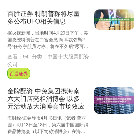
百胜证券 特朗普称将尽量
多公布UFO相关信息
据央视新闻，当地时间4月29日下午，美
国总统特朗普在白宫会见“阿耳忒弥斯2
号”任务宇航员时称，将在不久后“尽可能
多地公布有关不明飞行物（UFO）的信
查看：
94
分类：
中国十大股票配资
息”。特朗普....
公司
百盛证券
金牌配资 中免集团携海南
六大门店亮相消博会 以多
元活动放大消博会市场效应
海财经·证券导报4月13日讯（记者 曾丽
园）4月13日至18日，第六届中国国际消
费品博览会（以下简称消博会）在海南