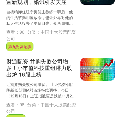
宣新规划，婚讯引发关注
自杨鸣卸任辽宁男篮主教练一职后，他
的生活节奏明显放缓，也让外界对他的
私人生活投去了更多目光。众所周知，
杨鸣此前已与前妻唐佳良正式宣布离
查看：
96
分类：
中国十大股票配资
婚，并围绕财产分割展开了法....
公司
第九财富配资
财通配资 并购失败公司增
多！小市值科技重组潜力股
出炉 16股上榜
近期并购失败公司增多。 上证指数创阶
段新低 近期A股市场持续调整，今日
（12月16日）上证指数更是跌破11月24
日的低点，最低至3816点下方，创出阶
查看：
98
分类：
中国十大股票配资
段新低。科....
公司