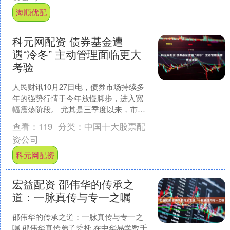
海顺优配
科元网配资 债券基金遭
遇“冷冬” 主动管理面临更大
考验
人民财讯10月27日电，债券市场持续多
年的强势行情于今年放慢脚步，进入宽
幅震荡阶段。 尤其是三季度以来，市场
风险偏好整体提升，在大类资产价值重
查看：
119
分类：
中国十大股票配
估的逻辑下，债券资....
资公司
科元网配资
宏益配资 邵伟华的传承之
道：一脉真传与专一之嘱
邵伟华的传承之道：一脉真传与专一之
嘱 邵伟华真传弟子委托 在中华易学数千