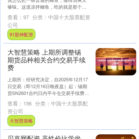
够味。这道凉拌鲫鱼，吃的就是那个复
合的香气和鱼肉本身的鲜嫩。 拿到鱼，
查看：
97
分类：
中国十大股票配资
摊主帮你杀好了，但回家....
公司
91股神配资
大智慧策略 上期所调整锡
期货品种相关合约交易手续
费
上期所：经研究决定，自2025年12月17
日交易（即12月16日晚夜盘）起：锡期
货SN2601合约日内平今仓交易手续费调
整为6元/手。 举报 第一财经广告合
查看：
196
分类：
中国十大股票配
作，....
资公司
大智慧策略
贝嘉网配资 高性价比学坐