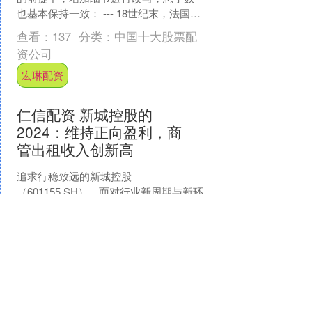
也基本保持一致： --- 18世纪末，法国开
始逐步向中国南方的邻国越南进行渗
查看：
137
分类：
中国十大股票配
透。到了19世纪....
资公司
宏琳配资
仁信配资 新城控股的
2024：维持正向盈利，商
管出租收入创新高
追求行稳致远的新城控股
（601155.SH），面对行业新周期与新环
境，交出了一份持续盈利、轻装上阵的
业绩答卷。 3月28日，新城控股发布
查看：
190
分类：
中国十大股票配
2024年年度报告，其中....
资公司
仁信配资
涌融优配 钢铁LOF: 国联基