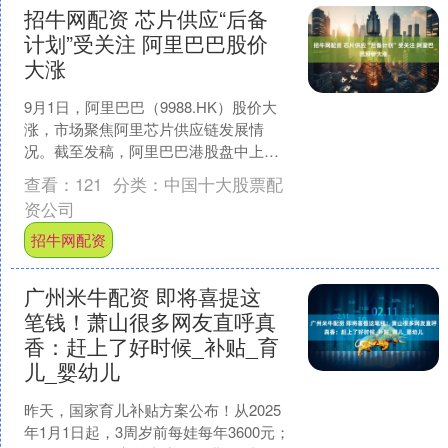
招牛网配资 芯片供应“后备
计划”受关注 阿里巴巴股价
大涨
9月1日，阿里巴巴（9988.HK）股价大
涨，市场聚焦阿里芯片供应链发展情
况。截至发稿，阿里巴巴港股盘中上涨
18.67%，报价137.3港元/股，阿里概念板
查看：
121
分类：
中国十大股票配
块一....
资公司
招牛网配资
广州米牛配资 即将喜提这
笔钱！萧山很多网友直呼真
香：赶上了好时候_补贴_育
儿_婴幼儿
昨天，国家育儿补贴方案公布！从2025
年1月1日起，3周岁前每娃每年3600元；