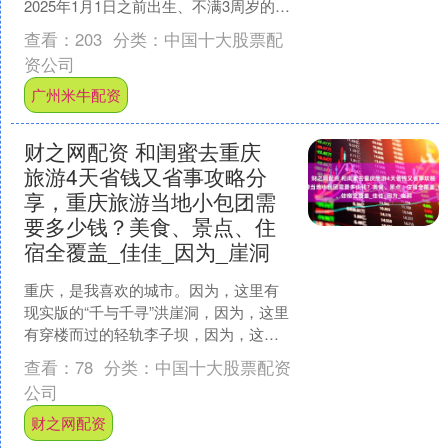
2025年1月1日之前出生、不满3周岁的，
按月数折算计发补贴。 消息一出，不少
查看：
203
分类：
中国十大股票配
网....
资公司
广州米牛配资
财之网配资 和闺蜜去重庆
旅游4天省钱又省事攻略分
享，重庆旅游当地小包团需
要多少钱？美食、景点、住
宿全覆盖_佳佳_因为_崖洞
重庆，是我喜欢的城市。因为，这里有
现实版的“千与千寻”洪崖洞，因为，这里
有穿楼而过的轻轨李子坝，因为，这里
有波浪形的公路，因为，网红打卡地磁
查看：
78
分类：
中国十大股票配资
器口，因为，这里有永....
公司
财之网配资