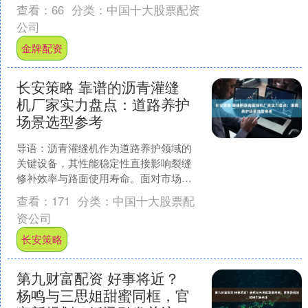
启幕。作为全球领先的旅游零售运营
查看：
66
分类：
中国十大股票配资
商，中免集团连....
公司
金牌配资
长安策略 靠谱的沥青灌缝
机厂家实力盘点：道路养护
场景选型参考
导语：沥青灌缝机作为道路养护领域的
关键设备，其性能稳定性直接影响裂缝
修补效率与路面使用寿命。面对市场上
众多供应商，采购决策需基于对厂家技
查看：
171
分类：
中国十大股票配
术积累、生产能力及服务体....
资公司
长安策略
第九财富配资 好事将近？
杨鸣与三思姐甜蜜同框，官