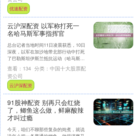
优速配资
云沪深配资 以军称打死一
名哈马斯军事指挥官
总台记者当地时间11日凌晨获悉，10日
深夜，以军在加沙地带北部行动中打死
了巴勒斯坦伊斯兰抵抗运动（哈马斯）
下属武装指挥官伊亚德·伊姆兰·纳斯尔。
查看：
134
分类：
中国十大股票配
哈马斯方面对此....
资公司
云沪深配资
91股神配资 别再只会红烧
了，鲫鱼这么做，鲜麻酸辣
才叫过瘾
今天，咱们不聊那些复杂的炖煮，就说
说怎么把一条普通的鲫鱼，做得清爽又