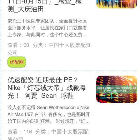
11日-8月15日）_检查_检
测_大庆油田
依托三甲医院专家团队，全面提升社区
医疗服务水平，让居民在家门口就能看
上专家。与此同时，这个中心还免费提
供送样本、取报告服务，协助预约总院
查看：
90
分类：
中国十大股票配资
多项检查……这位贴心的“....
公司
优配网
优速配资 近期最佳 PE？
Nike「灯芯绒大帝」战靴曝
光！_阿贾_Sean_球鞋
没人会不记得 Sean Wotherspoon x Nike
Air Max 1/97 在当年有多火，也是那时开
始了国内的球鞋狂潮。 时过境迁，“灯芯
绒大帝” ....
查看：
116
分类：
中国十大股票配
资公司