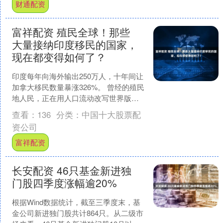
财通配资
富祥配资 殖民全球！那些
大量接纳印度移民的国家，
现在都变得如何了？
印度每年向海外输出250万人，十年间让
加拿大移民数量暴涨326%。 曾经的殖民
地人民，正在用人口流动改写世界版
图。 加拿大急刹车 2024年10月9日，加
查看：
136
分类：
中国十大股票配
拿大魁....
资公司
富祥配资
长安配资 46只基金新进独
门股四季度涨幅逾20%
根据Wind数据统计，截至三季度末，基
金公司新进独门股共计864只。从二级市