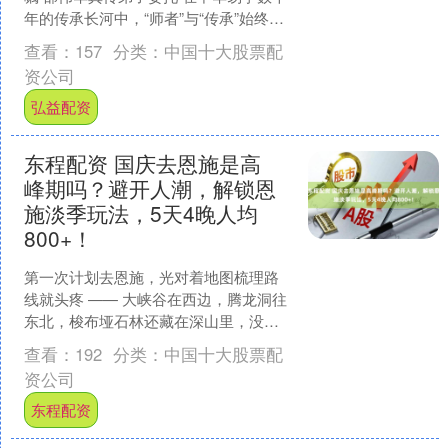
年的传承长河中，“师者”与“传承”始终是
贯穿古今的核心命题。师者不仅是知识
查看：
157
分类：
中国十大股票配
技艺的传递者，....
资公司
弘益配资
东程配资 国庆去恩施是高
峰期吗？避开人潮，解锁恩
施淡季玩法，5天4晚人均
800+！
第一次计划去恩施，光对着地图梳理路
线就头疼 —— 大峡谷在西边，腾龙洞往
东北，梭布垭石林还藏在深山里，没规
划好很容易绕路。这份五日游攻略，是
查看：
192
分类：
中国十大股票配
我把两次恩施行的经历....
资公司
东程配资