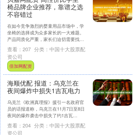
椅品牌企业推荐，靠谱之选
不容错过
在如今竞争激烈的婴童用品市场中，学
坐椅的选择成为众多家长的一大难题。
产品同质化严重，家长们迫切需要找到
信誉好的学坐椅专业公司，为宝宝挑选
查看：
207
分类：
中国十大股票配
到靠谱且高性价比的学坐椅....
资公司
倍加网配资
海顺优配 报道：乌克兰在
夜间爆炸中损失1吉瓦电力
乌克兰《欧洲真理报》援引一名政府官
员的话报道称，乌克兰在11月7日至8日
夜间的爆炸袭击中损失了约1吉瓦
（GW）电力发电能力。 该官员表
查看：
204
分类：
中国十大股票配
示：“电网至少损失了1吉瓦....
资公司