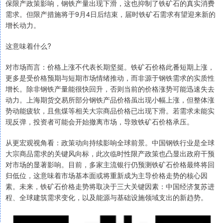
保限产政策影响，钢铁产量出现下滑，这也抑制了铁矿石的真实消费
需求。但限产措施将于9月4日后结束，届时铁矿石需求有望迎来新的
增长动力。
这意味着什么?
对市场而言：价格上涨不代表长期坚挺。铁矿石价格此番短期上涨，
更多是受价格预期与短期市场情绪推动，而非源于钢铁需求的实质性
增长。除非钢铁产量能很快回升，否则当前的价格涨势可能迅速失去
动力。上海期货交易所部分钢铁产品价格虽出现小幅上涨，但整体涨
势动能疲软，且焦煤等相关大宗商品价格已出现下滑。若需求未能实
现反弹，投资者可能会开始撤离市场，导致铁矿石价格承压。
从更宏观视角看：政策动向持续影响全球前景。中国钢铁行业是全球
大宗商品需求的关键风向标，此次临时性限产政策也凸显出政府干预
对市场的显著影响。目前，多家主流银行仍预测铁矿石价格最终将回
归低位，这意味着市场基本面或将重新成为主导价格走势的核心因
素。未来，铁矿石价格走势将取决于三大关键因素：中国经济复苏进
程、全球建筑需求变化，以及能源与基础设施领域支出的新趋势。