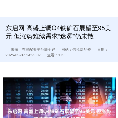
东启网 高盛上调Q4铁矿石展望至95美
元 但涨势难续需求“迷雾”仍未散
来源：在线配资平台哪个好
网站：信悦网配资
日期：
2025-09-07 14:29:07
查看：179