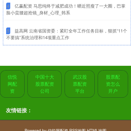
​亿赢配资 马思纯终于减肥成功！晒近照瘦了一大圈，巴掌
4
脸小蛮腰超抢镜_身材_心理_韩系
​益高网 云南省国资委：紧盯全年工作任务目标，狠抓“11个
5
不要搞”系统治理和14项重点工作
信悦
中国十大
武汉股
股票配
网配
股票配资
票配资
资怎么
资
公司
平台
开户
友情链接：
Powered by
信悦网配资
RSS地图
HTML地图