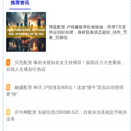
推荐资讯
博盈配资 卢靖姗挺孕肚做瑜伽，怀孕7月坚
持运动好自律，身材苗条状态超好_动作_节
奏_完都信
​贝壳配资 曝前央视知名女主持裸辞！疑因压力大患重病，
1
后续人生规划引热议
​融盛配资 96天 沪指涨近800点！这波“慢牛”其实比你想得
2
更“快”
​庄牛网配资 安硕信息(300380.SZ)：目前未涉及稳定币相关
3
业务