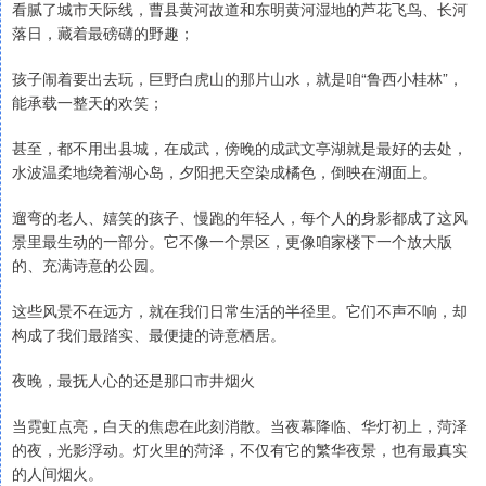
看腻了城市天际线，曹县黄河故道和东明黄河湿地的芦花飞鸟、长河
落日，藏着最磅礴的野趣；
孩子闹着要出去玩，巨野白虎山的那片山水，就是咱“鲁西小桂林”，
能承载一整天的欢笑；
甚至，都不用出县城，在成武，傍晚的成武文亭湖就是最好的去处，
水波温柔地绕着湖心岛，夕阳把天空染成橘色，倒映在湖面上。
遛弯的老人、嬉笑的孩子、慢跑的年轻人，每个人的身影都成了这风
景里最生动的一部分。它不像一个景区，更像咱家楼下一个放大版
的、充满诗意的公园。
这些风景不在远方，就在我们日常生活的半径里。它们不声不响，却
构成了我们最踏实、最便捷的诗意栖居。
夜晚，最抚人心的还是那口市井烟火
当霓虹点亮，白天的焦虑在此刻消散。当夜幕降临、华灯初上，菏泽
的夜，光影浮动。灯火里的菏泽，不仅有它的繁华夜景，也有最真实
的人间烟火。