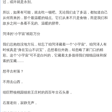
过，或许就是永别。
所以，如果有可能，就去吃一顿吧。无论我们走了多远，都知道自己
从何而来的，那个最温暖的锚点。它们从来不只是食物，而是我们和
故乡之间一条看不见的、温暖的脐带。
菏泽的“小宇宙”精彩万分
我们总抱怨没地方玩，却忘了咱菏泽藏着一个“小宇宙”。咱菏泽人有
时候真是“身在宝山不识宝”，总想着往外跑，却忽略了家门口的精
彩。这个“小宇宙”可不是白叫的，它藏着太多值得我们细细品味和探
索的宝藏……
想寻古村落？
不用去山西，
咱巨野核桃园镇前王庄村的四百年古石头寨，
石屋老街，寂静无声，