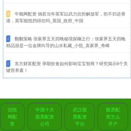
​牛顺网配资 倘若当年英军以武力抗拒解放军，拒不归还香
3
港，英军能抵挡得住吗_英国_政府_中国
​翻翻策略 张家界五天四晚秘境探幽之行：张家界五天四晚
4
精品游是一位金牌向导的山水私藏_小悦_袁家界_奇峰
​东方财富配资 孕期饮食如何影响宝宝智商？研究揭示6个关
5
键营养素！
信悦
中国十大
武汉股
股票配
网配
股票配资
票配资
资怎么
资
公司
平台
开户