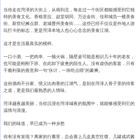
当你走在菏泽的大街上，从南到北，每走过一个街区都能感受到它独
特的美食文化。香格里拉、赵堂胡同、万达金街、佳和城负一楼美食
街、新世纪摊点群、老城曹州美食街……这些已经不仅仅是外地人游
玩打卡的标志，更是菏泽本地人也心心念念的美食江湖。
这才是生活最真实的模样。
一口小酒、一把肉串、一顿火锅，隔壁桌可能是相识几十年的老友，
也可能是刚刚下班、在此卸下疲惫的陌生人。没有虚伪的客套，只有
干脆利落的善意和一句“伙计，一块吃点呗”的豪爽。
这份酒肉不分家、情义比肉香的江湖气，是刻在菏泽人骨子里的待客
之道，更是我们最熟悉的人情味。
菏泽越夜越美丽，当你沉浸在菏泽城夜的氛围中，就能够感受到它的
温情与浪漫。
我们的味道，早已成为一种乡愁
你有没有发现？离家的行囊里，总会塞上几盒真空壮馍、几罐成武酱