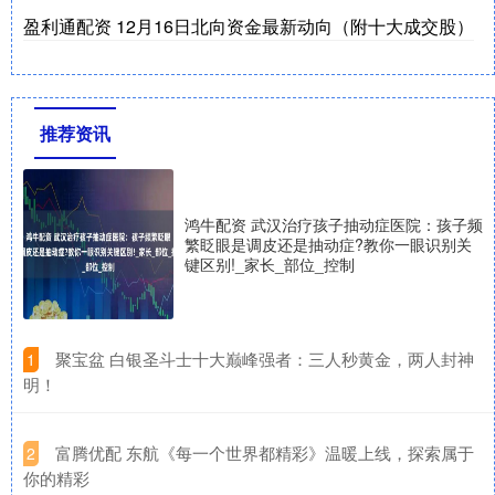
盈利通配资 12月16日北向资金最新动向（附十大成交股）
推荐资讯
鸿牛配资 武汉治疗孩子抽动症医院：孩子频
繁眨眼是调皮还是抽动症?教你一眼识别关
键区别!_家长_部位_控制
​聚宝盆 白银圣斗士十大巅峰强者：三人秒黄金，两人封神
1
明！
​富腾优配 东航《每一个世界都精彩》温暖上线，探索属于
2
你的精彩