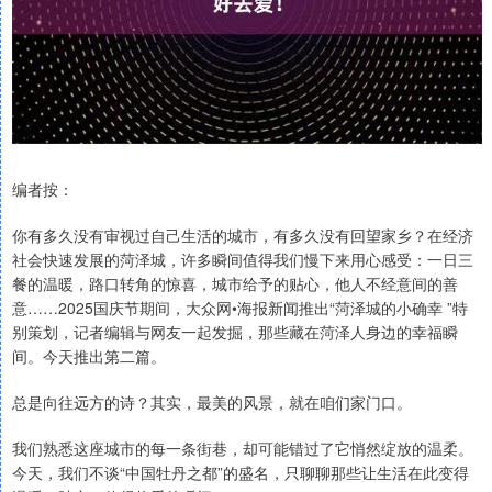
编者按：
你有多久没有审视过自己生活的城市，有多久没有回望家乡？在经济
社会快速发展的菏泽城，许多瞬间值得我们慢下来用心感受：一日三
餐的温暖，路口转角的惊喜，城市给予的贴心，他人不经意间的善
意……2025国庆节期间，大众网•海报新闻推出“菏泽城的小确幸 ”特
别策划，记者编辑与网友一起发掘，那些藏在菏泽人身边的幸福瞬
间。今天推出第二篇。
总是向往远方的诗？其实，最美的风景，就在咱们家门口。
我们熟悉这座城市的每一条街巷，却可能错过了它悄然绽放的温柔。
今天，我们不谈“中国牡丹之都”的盛名，只聊聊那些让生活在此变得