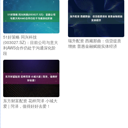
51好策略 同兴科技
瑞升配资 西藏那曲：信贷提质
(003027.SZ)：目前公司与意大
增效 普惠金融赋能实体经济
利AWS合作仍处于沟通深化阶
段
东方财富配资 花样菏泽 小城大
爱 | 菏泽，值得好好去爱！