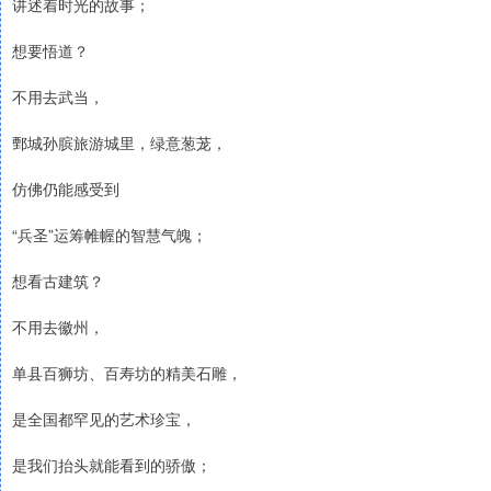
讲述着时光的故事；
想要悟道？
不用去武当，
鄄城孙膑旅游城里，绿意葱茏，
仿佛仍能感受到
“兵圣”运筹帷幄的智慧气魄；
想看古建筑？
不用去徽州，
单县百狮坊、百寿坊的精美石雕，
是全国都罕见的艺术珍宝，
是我们抬头就能看到的骄傲；