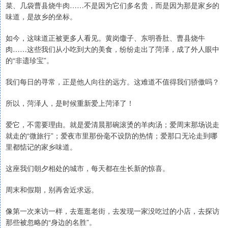
菜、几袋曹县烧牛肉……不是因为它们多名贵，而是因为那是家乡的
味道，是故乡的坐标。
如今，这味道正被更多人看见。黄岗馓子、东明香肚、曹县烧牛
肉……这些我们从小吃到大的美食，纷纷走出了菏泽，成了外人眼中
的“非遗珍宝”。
我们每日的寻常，正是他人向往的远方。这难道不值得我们骄傲吗？
所以，菏泽人，是时候重新爱上菏泽了！
爱它，不需要理由。就是爱清晨那碗滚烫的羊肉汤；爱周末那场说走
就走的“微旅行”；爱夜市里那份毫不设防的热情；爱那口无论走到哪
里都惦记的家乡味道。
这座我们朝夕相处的城市，每天都在生长新的惊喜。
周末和假期，别再舍近求远。
像第一次来访一样，去逛逛老街，去发现一家没吃过的小店，去探访
那些被忽略的“身边的名胜”。