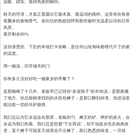
温暖、踏实、值得热爱的瞬间。
秋天的菏泽，才真正显露出它最本真、最温润的模样。这里有街角巷
尾飘来的食物香气、老街坊的熟稔招呼和那些被时光温柔以待的日常
风景。
展开剩余90%
这份滚烫的、下肚的本地打卡攻略，是任何山珍海味都替代不了的家
的温度。
用一碗汤，叩开城市的门
你有多久没好好吃一顿家乡的早餐了？
是那碗喝了十几年、老板早已记得你“多放辣子”的羊肉汤；是那家搬
了地方、你总能精准找到的水煎包摊子；是那口酥到掉渣、泡进汤里
能治愈一切的吊炉烧饼。
我们总以为它永远会在那里，老板的勺、摊主的铲、烤炉的炭火，会
永远为我们热着。我们总是想着“下次再说”，却不知故乡也在匆匆改
变，某个摊子可能某天就再也不出摊了，那口熟悉的味道，一旦错