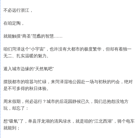
不必远行浙江，
在咱定陶，
就能触摸“商圣”范蠡的智慧……
咱们菏泽这个“小宇宙”，也许没有大都市的极度繁华，但却有着独一
无二、扎实温暖的魅力。
遁入城市边缘的“天然氧吧”
摆脱都市的喧嚣与忙碌，来菏泽湿地公园赴一场与初秋的约会，绝对
是不可多得的秋日体验。
周末假期，何必远行？城市的后花园静候已久，我们总抱怨没地方
玩，却忘了：
想“吸氧”了，单县浮龙湖的清风绿水，就是咱的“江北西湖”，骑个电车
就能到；