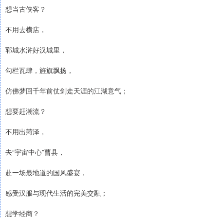
想当古侠客？
不用去横店，
郓城水浒好汉城里，
勾栏瓦肆，旌旗飘扬，
仿佛梦回千年前仗剑走天涯的江湖意气；
想要赶潮流？
不用出菏泽，
去“宇宙中心”曹县，
赴一场最地道的国风盛宴，
感受汉服与现代生活的完美交融；
想学经商？