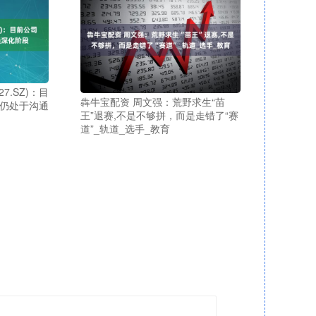
7.SZ)：目
犇牛宝配资 周文强：荒野求生“苗
作仍处于沟通
王”退赛,不是不够拼，而是走错了“赛
道”_轨道_选手_教育