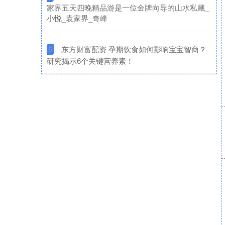
家界五天四晚精品游是一位金牌向导的山水私藏_
小悦_袁家界_奇峰
​东方财富配资 孕期饮食如何影响宝宝智商？
5
研究揭示6个关键营养素！