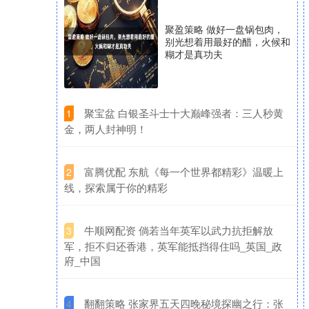
聚盈策略 做好一盘锅包肉，
别光想着用最好的醋，火候和
糊才是真功夫
​聚宝盆 白银圣斗士十大巅峰强者：三人秒黄
1
金，两人封神明！
​富腾优配 东航《每一个世界都精彩》温暖上
2
线，探索属于你的精彩
​牛顺网配资 倘若当年英军以武力抗拒解放
3
军，拒不归还香港，英军能抵挡得住吗_英国_政
府_中国
​翻翻策略 张家界五天四晚秘境探幽之行：张
4