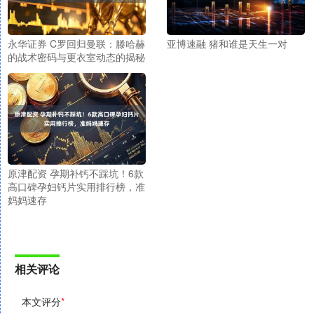
永华证券 C罗回归曼联：滕哈赫
亚博速融 猪和谁是天生一对
的战术密码与更衣室动态的揭秘
原津配资 孕期补钙不踩坑！6款
高口碑孕妇钙片实用排行榜，准
妈妈速存
相关评论
本文评分
*