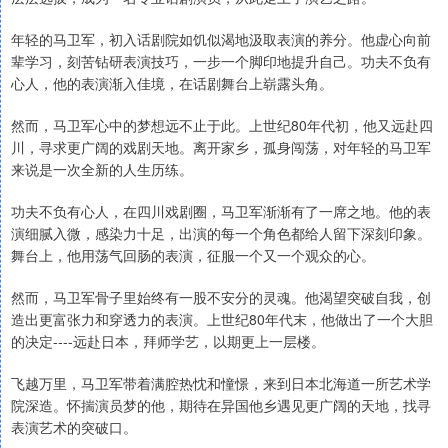
年轻的马卫军，初入话剧院如饥似渴地汲取表演的养分。他虚心向前
辈学习，刻苦钻研表演技巧，一步一个脚印地提升自己。功夫不负有
心人，他的表演渐入佳境，在话剧舞台上崭露头角。
然而，马卫军心中的梦想远不止于此。上世纪80年代初，他又远赴四
川，寻求更广阔的戏剧天地。离开家乡，孤身闯荡，对年轻的马卫军
来说是一次全新的人生历练。
功夫不负有心人，在四川戏剧圈，马卫军渐渐有了一席之地。他的表
演细腻入微，感染力十足，出演的每一个角色都给人留下深刻印象。
舞台上，他用荡气回肠的表演，征服一个又一个观众的心。
然而，马卫军骨子里始终有一股不安分的灵魂。他渴望突破自我，创
造出更富张力和穿透力的表演。上世纪80年代末，他做出了一个大胆
的决定----远赴日本，拜师学艺，以期更上一层楼。
飞越万里，马卫军带着满腔热忱和憧憬，来到日本北海道一所艺术学
院深造。怀揣演员梦的他，期待在异国他乡遇见更广阔的天地，找寻
表演艺术的突破口。