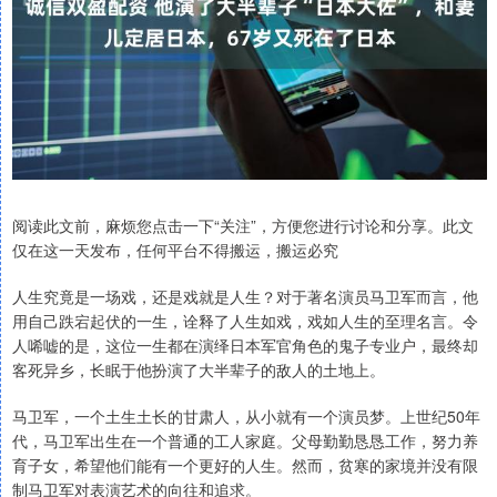
阅读此文前，麻烦您点击一下“关注”，方便您进行讨论和分享。此文
仅在这一天发布，任何平台不得搬运，搬运必究
人生究竟是一场戏，还是戏就是人生？对于著名演员马卫军而言，他
用自己跌宕起伏的一生，诠释了人生如戏，戏如人生的至理名言。令
人唏嘘的是，这位一生都在演绎日本军官角色的鬼子专业户，最终却
客死异乡，长眠于他扮演了大半辈子的敌人的土地上。
马卫军，一个土生土长的甘肃人，从小就有一个演员梦。上世纪50年
代，马卫军出生在一个普通的工人家庭。父母勤勤恳恳工作，努力养
育子女，希望他们能有一个更好的人生。然而，贫寒的家境并没有限
制马卫军对表演艺术的向往和追求。