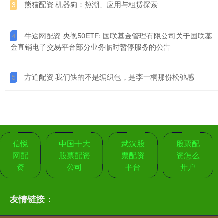
​熊猫配资 机器狗：热潮、应用与租赁探索
3
​牛途网配资 央视50ETF: 国联基金管理有限公司关于国联基
4
金直销电子交易平台部分业务临时暂停服务的公告
​方道配资 我们缺的不是编织包，是李一桐那份松弛感
5
信悦
中国十大
武汉股
股票配
网配
股票配资
票配资
资怎么
资
公司
平台
开户
友情链接：