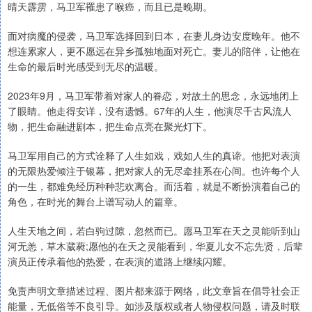
晴天霹雳，马卫军罹患了喉癌，而且已是晚期。
面对病魔的侵袭，马卫军选择回到日本，在妻儿身边安度晚年。他不
想连累家人，更不愿远在异乡孤独地面对死亡。妻儿的陪伴，让他在
生命的最后时光感受到无尽的温暖。
2023年9月，马卫军带着对家人的眷恋，对故土的思念，永远地闭上
了眼睛。他走得安详，没有遗憾。67年的人生，他演尽千古风流人
物，把生命融进剧本，把生命点亮在聚光灯下。
马卫军用自己的方式诠释了人生如戏，戏如人生的真谛。他把对表演
的无限热爱倾注于银幕，把对家人的无尽牵挂系在心间。也许每个人
的一生，都难免经历种种悲欢离合。而活着，就是不断扮演着自己的
角色，在时光的舞台上谱写动人的篇章。
人生天地之间，若白驹过隙，忽然而已。愿马卫军在天之灵能听到山
河无恙，草木葳蕤;愿他的在天之灵能看到，华夏儿女不忘先贤，后辈
演员正传承着他的热爱，在表演的道路上继续闪耀。
免责声明文章描述过程、图片都来源于网络，此文章旨在倡导社会正
能量，无低俗等不良引导。如涉及版权或者人物侵权问题，请及时联