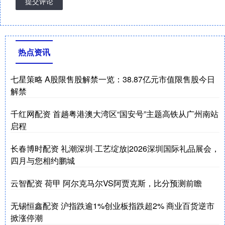
提交评论
热点资讯
七星策略 A股限售股解禁一览：38.87亿元市值限售股今日
解禁
千红网配资 首趟粤港澳大湾区“国安号”主题高铁从广州南站
启程
长春博时配资 礼潮深圳·工艺绽放|2026深圳国际礼品展会，
四月与您相约鹏城
云智配资 荷甲 阿尔克马尔VS阿贾克斯，比分预测前瞻
无锡恒鑫配资 沪指跌逾1%创业板指跌超2% 商业百货逆市
掀涨停潮