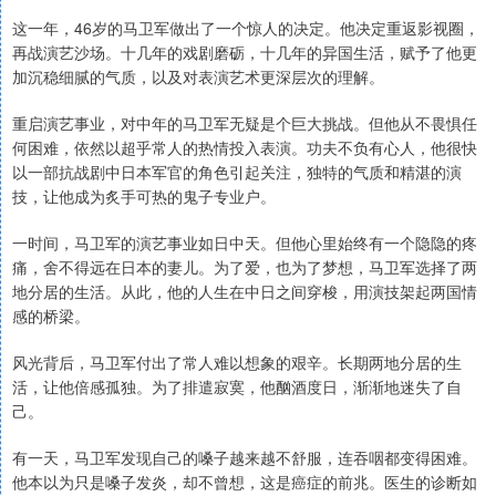
这一年，46岁的马卫军做出了一个惊人的决定。他决定重返影视圈，
再战演艺沙场。十几年的戏剧磨砺，十几年的异国生活，赋予了他更
加沉稳细腻的气质，以及对表演艺术更深层次的理解。
重启演艺事业，对中年的马卫军无疑是个巨大挑战。但他从不畏惧任
何困难，依然以超乎常人的热情投入表演。功夫不负有心人，他很快
以一部抗战剧中日本军官的角色引起关注，独特的气质和精湛的演
技，让他成为炙手可热的鬼子专业户。
一时间，马卫军的演艺事业如日中天。但他心里始终有一个隐隐的疼
痛，舍不得远在日本的妻儿。为了爱，也为了梦想，马卫军选择了两
地分居的生活。从此，他的人生在中日之间穿梭，用演技架起两国情
感的桥梁。
风光背后，马卫军付出了常人难以想象的艰辛。长期两地分居的生
活，让他倍感孤独。为了排遣寂寞，他酗酒度日，渐渐地迷失了自
己。
有一天，马卫军发现自己的嗓子越来越不舒服，连吞咽都变得困难。
他本以为只是嗓子发炎，却不曾想，这是癌症的前兆。医生的诊断如