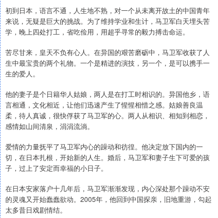
初到日本，语言不通，人生地不熟，对一个从未离开故土的中国青年
来说，无疑是巨大的挑战。为了维持学业和生计，马卫军白天埋头苦
学，晚上四处打工，省吃俭用，用超乎寻常的毅力搏击命运。
苦尽甘来，皇天不负有心人。在异国的艰苦磨砺中，马卫军收获了人
生中最宝贵的两个礼物。一个是精进的演技，另一个，是可以携手一
生的爱人。
他的妻子是个日籍华人姑娘，两人是在打工时相识的。异国他乡，语
言相通，文化相近，让他们迅速产生了惺惺相惜之感。姑娘善良温
柔，待人真诚，很快俘获了马卫军的心。两人从相识、相知到相恋，
感情如山间清泉，涓涓流淌。
爱情的力量抚平了马卫军内心的躁动和彷徨。他决定放下国内的一
切，在日本扎根，开始新的人生。婚后，马卫军和妻子生下可爱的孩
子，过上了安定而幸福的小日子。
在日本安家落户十几年后，马卫军渐渐发现，内心深处那个躁动不安
的灵魂又开始蠢蠢欲动。2005年，他回到中国探亲，旧地重游，勾起
太多昔日戏剧情结。