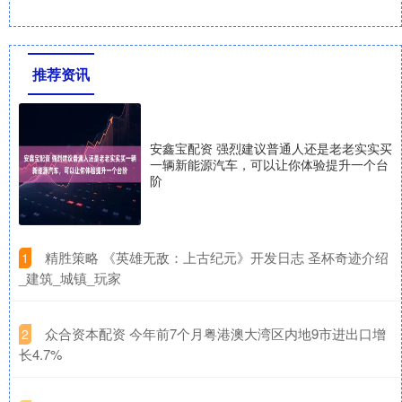
推荐资讯
安鑫宝配资 强烈建议普通人还是老老实实买
一辆新能源汽车，可以让你体验提升一个台
阶
​精胜策略 《英雄无敌：上古纪元》开发日志 圣杯奇迹介绍
1
_建筑_城镇_玩家
​众合资本配资 今年前7个月粤港澳大湾区内地9市进出口增
2
长4.7%