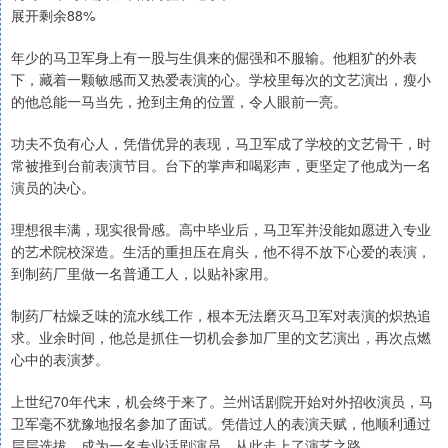
展开剩余88%
年少的马卫军身上有一股与生俱来的倔强和不服输。他粗犷的外表
下，藏着一颗敏感而又热爱表演的心。学校里每次的文艺演出，瘦小
的他总能一马当先，抢到主角的位置，令人眼前一亮。
功夫不负有心人，凭借优异的表现，马卫军成了学校的文艺骨干，时
常被推到台前表演节目。台下的掌声和喝彩声，更坚定了他成为一名
演员的决心。
理想很丰满，现实很骨感。高中毕业后，马卫军并没能如愿进入专业
的艺术院校深造。生活的重担压在肩头，他不得不放下心爱的表演，
到制药厂里做一名普通工人，以贴补家用。
制药厂枯燥乏味的流水线工作，根本无法磨灭马卫军对表演的炽热追
求。业余时间，他总是抓住一切机会参加厂里的文艺演出，再次点燃
心中的表演梦。
上世纪70年代末，机会终于来了。兰州话剧院开始对外招收演员，马
卫军毫不犹豫地报名参加了面试。凭借过人的表演天赋，他顺利通过
层层选拔，成为一名专业话剧演员，从此走上了演艺之路。