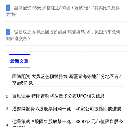
​融盛配资 96天 沪指涨近800点！这波“慢牛”其实比你想得
4
更“快”
​诚信双盈 东风集团股份施展“腾笼换鸟”术，岚图汽车凭何
5
登陆港交所？
最新文章
国尚配资 大风蓝色预警持续 新疆青海等地部分地区有7
1、
至8级阵风
百胜证券 特朗普称将尽量多公布UFO相关信息
2、
通财网配资 A股股票回购一览：40家公司披露回购进展
3、
七星策略 A股限售股解禁一览：38.87亿元市值限售股今
4、