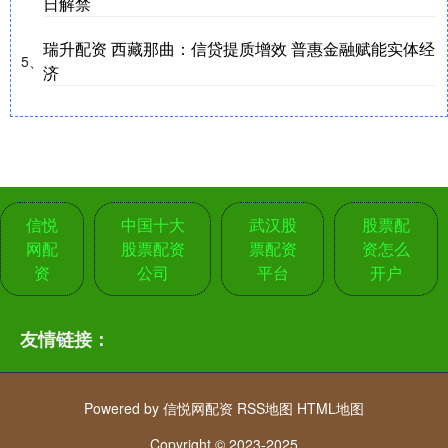
日解禁
瑞升配资 西藏那曲：信贷提质增效 普惠金融赋能实体经
5、
济
信悦
中国十大
武汉股
股票配
网配
股票配资
票配资
资怎么
资
公司
平台
开户
友情链接：
Powered by
信悦网配资
RSS地图
HTML地图
Copyright
© 2023-2025