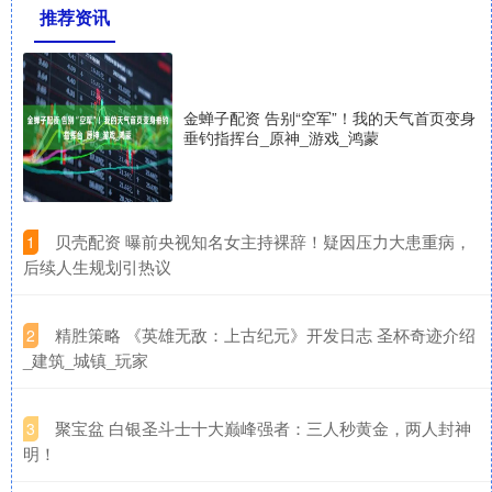
推荐资讯
金蝉子配资 告别“空军”！我的天气首页变身
垂钓指挥台_原神_游戏_鸿蒙
​贝壳配资 曝前央视知名女主持裸辞！疑因压力大患重病，
1
后续人生规划引热议
​精胜策略 《英雄无敌：上古纪元》开发日志 圣杯奇迹介绍
2
_建筑_城镇_玩家
​聚宝盆 白银圣斗士十大巅峰强者：三人秒黄金，两人封神
3
明！