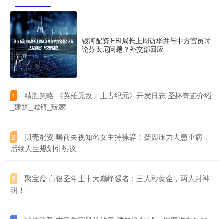
银河配资 FBI局长上周访华并与中方官员讨
论芬太尼问题？外交部回应
​精胜策略 《英雄无敌：上古纪元》开发日志 圣杯奇迹介绍
1
_建筑_城镇_玩家
​贝壳配资 曝前央视知名女主持裸辞！疑因压力大患重病，
2
后续人生规划引热议
​聚宝盆 白银圣斗士十大巅峰强者：三人秒黄金，两人封神
3
明！