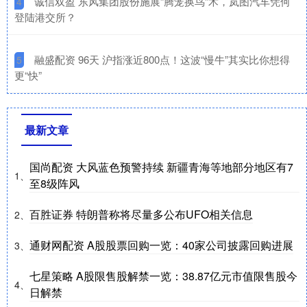
​诚信双盈 东风集团股份施展“腾笼换鸟”术，岚图汽车凭何
4
登陆港交所？
​融盛配资 96天 沪指涨近800点！这波“慢牛”其实比你想得
5
更“快”
最新文章
国尚配资 大风蓝色预警持续 新疆青海等地部分地区有7
1、
至8级阵风
百胜证券 特朗普称将尽量多公布UFO相关信息
2、
通财网配资 A股股票回购一览：40家公司披露回购进展
3、
七星策略 A股限售股解禁一览：38.87亿元市值限售股今
4、
日解禁