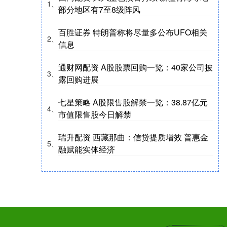
1、
部分地区有7至8级阵风
百胜证券 特朗普称将尽量多公布UFO相关
2、
信息
通财网配资 A股股票回购一览：40家公司披
3、
露回购进展
七星策略 A股限售股解禁一览：38.87亿元
4、
市值限售股今日解禁
瑞升配资 西藏那曲：信贷提质增效 普惠金
5、
融赋能实体经济