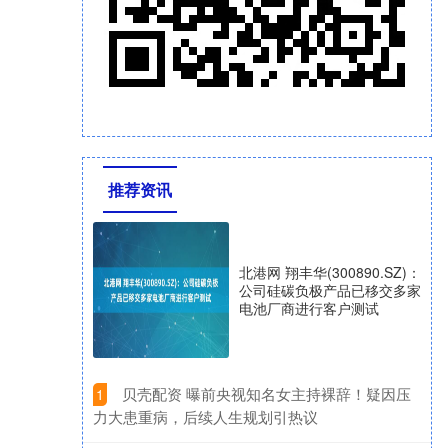
推荐资讯
北港网 翔丰华(300890.SZ)：
公司硅碳负极产品已移交多家
电池厂商进行客户测试
​贝壳配资 曝前央视知名女主持裸辞！疑因压
1
力大患重病，后续人生规划引热议