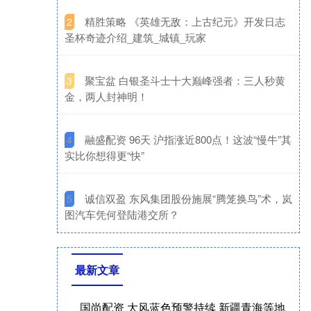
​精胜策略 《英雄无敌：上古纪元》开发日志
2
圣杯奇迹介绍_建筑_城镇_玩家
​聚宝盆 白银圣斗士十大巅峰强者：三人秒黄
3
金，两人封神明！
​融盛配资 96天 沪指涨近800点！这波“慢牛”其
4
实比你想得更“快”
​诚信双盈 东风集团股份施展“腾笼换鸟”术，岚
5
图汽车凭何登陆港交所？
最新文章
国尚配资 大风蓝色预警持续 新疆青海等地