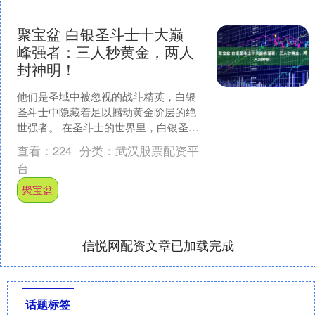
聚宝盆 白银圣斗士十大巅
峰强者：三人秒黄金，两人
封神明！
他们是圣域中被忽视的战斗精英，白银
圣斗士中隐藏着足以撼动黄金阶层的绝
世强者。 在圣斗士的世界里，白银圣斗
士常被视为“中流砥柱”。他们身穿白银圣
查看：
224
分类：
武汉股票配资平
衣，拳速及身体的动....
台
聚宝盆
信悦网配资文章已加载完成
话题标签