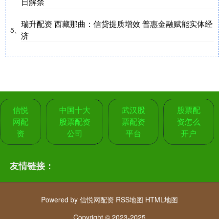
日解禁
瑞升配资 西藏那曲：信贷提质增效 普惠金融赋能实体经
5、
济
信悦
中国十大
武汉股
股票配
网配
股票配资
票配资
资怎么
资
公司
平台
开户
友情链接：
Powered by
信悦网配资
RSS地图
HTML地图
Copyright
© 2023-2025