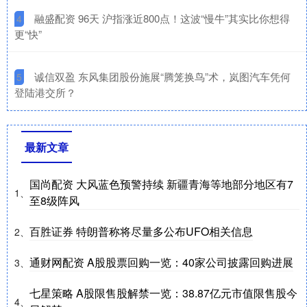
​融盛配资 96天 沪指涨近800点！这波“慢牛”其实比你想得
4
更“快”
​诚信双盈 东风集团股份施展“腾笼换鸟”术，岚图汽车凭何
5
登陆港交所？
最新文章
国尚配资 大风蓝色预警持续 新疆青海等地部分地区有7
1、
至8级阵风
百胜证券 特朗普称将尽量多公布UFO相关信息
2、
通财网配资 A股股票回购一览：40家公司披露回购进展
3、
七星策略 A股限售股解禁一览：38.87亿元市值限售股今
4、