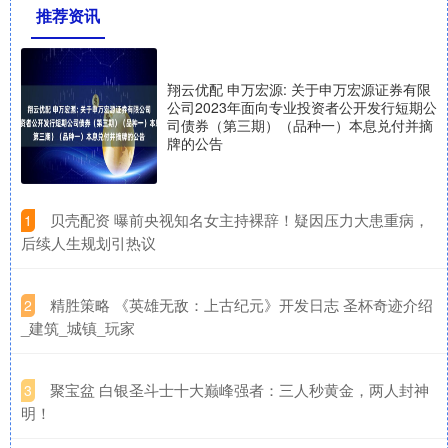
推荐资讯
翔云优配 申万宏源: 关于申万宏源证券有限
公司2023年面向专业投资者公开发行短期公
司债券（第三期）（品种一）本息兑付并摘
牌的公告
​贝壳配资 曝前央视知名女主持裸辞！疑因压力大患重病，
1
后续人生规划引热议
​精胜策略 《英雄无敌：上古纪元》开发日志 圣杯奇迹介绍
2
_建筑_城镇_玩家
​聚宝盆 白银圣斗士十大巅峰强者：三人秒黄金，两人封神
3
明！