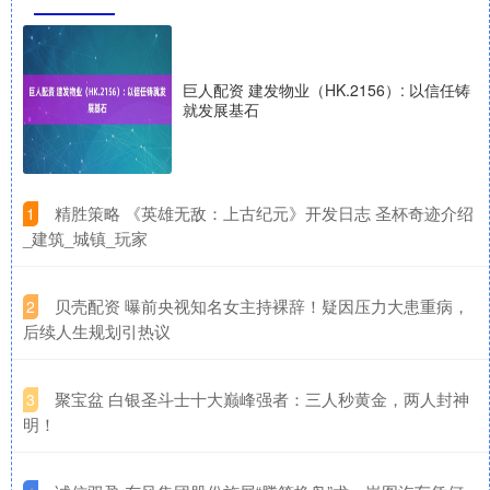
巨人配资 建发物业（HK.2156）: 以信任铸
就发展基石
​精胜策略 《英雄无敌：上古纪元》开发日志 圣杯奇迹介绍
1
_建筑_城镇_玩家
​贝壳配资 曝前央视知名女主持裸辞！疑因压力大患重病，
2
后续人生规划引热议
​聚宝盆 白银圣斗士十大巅峰强者：三人秒黄金，两人封神
3
明！