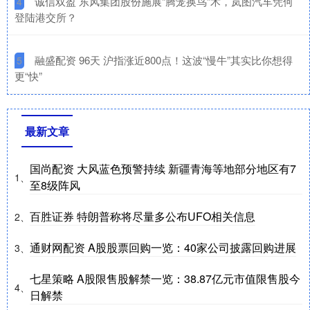
​诚信双盈 东风集团股份施展“腾笼换鸟”术，岚图汽车凭何
4
登陆港交所？
​融盛配资 96天 沪指涨近800点！这波“慢牛”其实比你想得
5
更“快”
最新文章
国尚配资 大风蓝色预警持续 新疆青海等地部分地区有7
1、
至8级阵风
百胜证券 特朗普称将尽量多公布UFO相关信息
2、
通财网配资 A股股票回购一览：40家公司披露回购进展
3、
七星策略 A股限售股解禁一览：38.87亿元市值限售股今
4、
日解禁