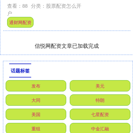
动子宫腺肌症的关键靶点——泌乳素受
查看：
88
分类：
股票配资怎么开
体，证明泌乳素信号的....
户
通财网配资
信悦网配资文章已加载完成
话题标签
发布
美元
大同
特朗
美国
七星配资
重组
中金汇融