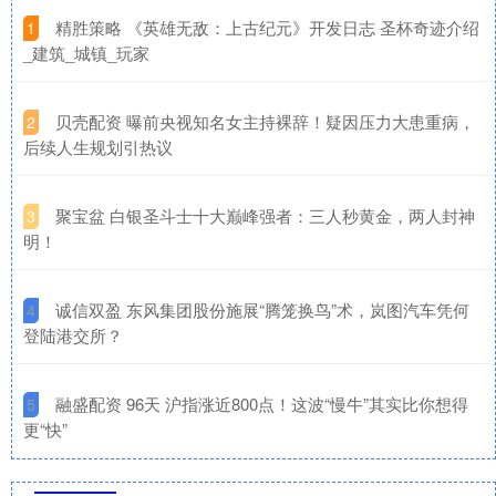
​精胜策略 《英雄无敌：上古纪元》开发日志 圣杯奇迹介绍
1
_建筑_城镇_玩家
​贝壳配资 曝前央视知名女主持裸辞！疑因压力大患重病，
2
后续人生规划引热议
​聚宝盆 白银圣斗士十大巅峰强者：三人秒黄金，两人封神
3
明！
​诚信双盈 东风集团股份施展“腾笼换鸟”术，岚图汽车凭何
4
登陆港交所？
​融盛配资 96天 沪指涨近800点！这波“慢牛”其实比你想得
5
更“快”