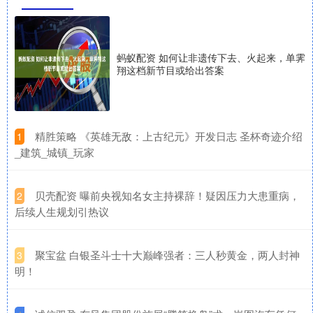
蚂蚁配资 如何让非遗传下去、火起来，单霁
翔这档新节目或给出答案
​精胜策略 《英雄无敌：上古纪元》开发日志 圣杯奇迹介绍
1
_建筑_城镇_玩家
​贝壳配资 曝前央视知名女主持裸辞！疑因压力大患重病，
2
后续人生规划引热议
​聚宝盆 白银圣斗士十大巅峰强者：三人秒黄金，两人封神
3
明！