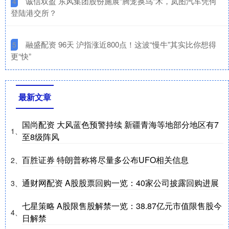
​诚信双盈 东风集团股份施展“腾笼换鸟”术，岚图汽车凭何
4
登陆港交所？
​融盛配资 96天 沪指涨近800点！这波“慢牛”其实比你想得
5
更“快”
最新文章
国尚配资 大风蓝色预警持续 新疆青海等地部分地区有7
1、
至8级阵风
百胜证券 特朗普称将尽量多公布UFO相关信息
2、
通财网配资 A股股票回购一览：40家公司披露回购进展
3、
七星策略 A股限售股解禁一览：38.87亿元市值限售股今
4、
日解禁