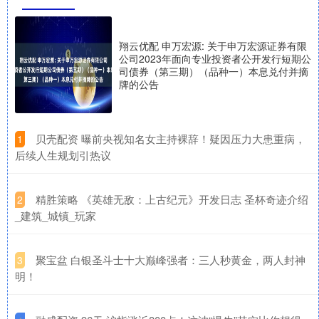
翔云优配 申万宏源: 关于申万宏源证券有限
公司2023年面向专业投资者公开发行短期公
司债券（第三期）（品种一）本息兑付并摘
牌的公告
​贝壳配资 曝前央视知名女主持裸辞！疑因压力大患重病，
1
后续人生规划引热议
​精胜策略 《英雄无敌：上古纪元》开发日志 圣杯奇迹介绍
2
_建筑_城镇_玩家
​聚宝盆 白银圣斗士十大巅峰强者：三人秒黄金，两人封神
3
明！