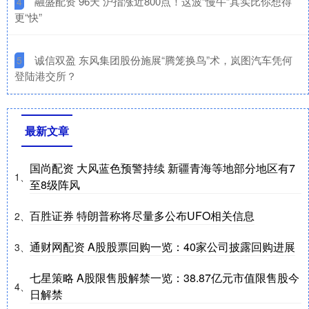
​融盛配资 96天 沪指涨近800点！这波“慢牛”其实比你想得
4
更“快”
​诚信双盈 东风集团股份施展“腾笼换鸟”术，岚图汽车凭何
5
登陆港交所？
最新文章
国尚配资 大风蓝色预警持续 新疆青海等地部分地区有7
1、
至8级阵风
百胜证券 特朗普称将尽量多公布UFO相关信息
2、
通财网配资 A股股票回购一览：40家公司披露回购进展
3、
七星策略 A股限售股解禁一览：38.87亿元市值限售股今
4、
日解禁