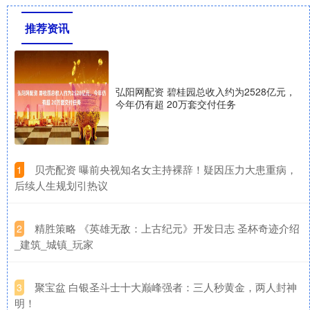
推荐资讯
弘阳网配资 碧桂园总收入约为2528亿元，
今年仍有超 20万套交付任务
​贝壳配资 曝前央视知名女主持裸辞！疑因压力大患重病，
1
后续人生规划引热议
​精胜策略 《英雄无敌：上古纪元》开发日志 圣杯奇迹介绍
2
_建筑_城镇_玩家
​聚宝盆 白银圣斗士十大巅峰强者：三人秒黄金，两人封神
3
明！