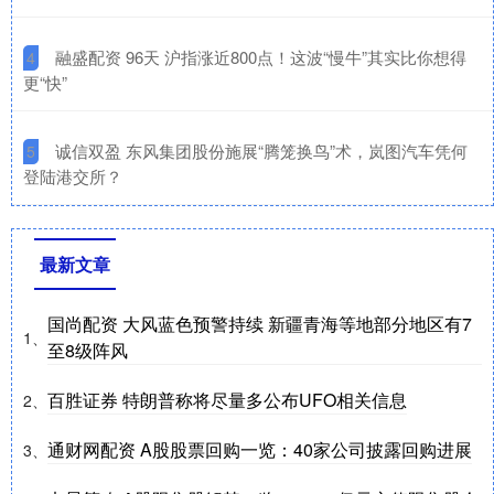
​融盛配资 96天 沪指涨近800点！这波“慢牛”其实比你想得
4
更“快”
​诚信双盈 东风集团股份施展“腾笼换鸟”术，岚图汽车凭何
5
登陆港交所？
最新文章
国尚配资 大风蓝色预警持续 新疆青海等地部分地区有7
1、
至8级阵风
百胜证券 特朗普称将尽量多公布UFO相关信息
2、
通财网配资 A股股票回购一览：40家公司披露回购进展
3、