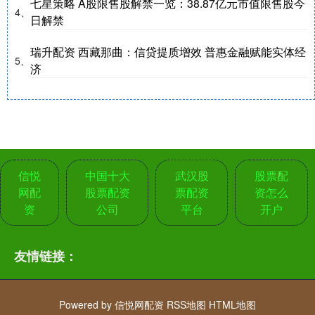
七星策略 A股限售股解禁一览：38.87亿元市值限售股今
4、
日解禁
瑞升配资 西藏那曲：信贷提质增效 普惠金融赋能实体经
5、
济
信悦
中国十大
武汉股
股票配
网配
股票配资
票配资
资怎么
资
公司
平台
开户
友情链接：
Powered by
信悦网配资
RSS地图
HTML地图