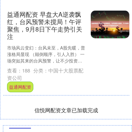
益通网配资 早盘大A逆袭飘
红，台风预警未搅局！午评
聚焦，9月8日下午走势引关
注
市场风云变幻：台风未至，A股先暖，普
涨格局显现 （颠倒顺序，引人入胜） 一
场突如其来的台风预警，让不少投资者
在周末期间心怀忐忑，生怕周一开盘便
查看：
188
分类：
中国十大股票配
遭遇“风雨飘摇”的....
资公司
益通网配资
信悦网配资文章已加载完成