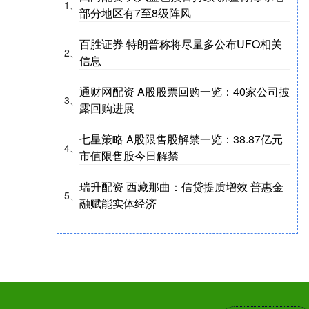
1、
部分地区有7至8级阵风
百胜证券 特朗普称将尽量多公布UFO相关
2、
信息
通财网配资 A股股票回购一览：40家公司披
3、
露回购进展
七星策略 A股限售股解禁一览：38.87亿元
4、
市值限售股今日解禁
瑞升配资 西藏那曲：信贷提质增效 普惠金
5、
融赋能实体经济