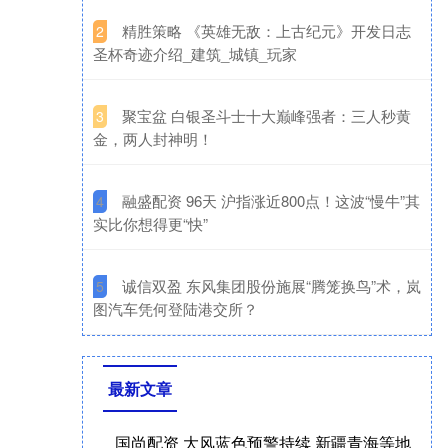
​精胜策略 《英雄无敌：上古纪元》开发日志
2
圣杯奇迹介绍_建筑_城镇_玩家
​聚宝盆 白银圣斗士十大巅峰强者：三人秒黄
3
金，两人封神明！
​融盛配资 96天 沪指涨近800点！这波“慢牛”其
4
实比你想得更“快”
​诚信双盈 东风集团股份施展“腾笼换鸟”术，岚
5
图汽车凭何登陆港交所？
最新文章
国尚配资 大风蓝色预警持续 新疆青海等地