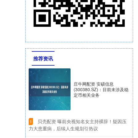
推荐资讯
庄牛网配资 安硕信息
(300380.SZ)：目前未涉及稳
定币相关业务
​贝壳配资 曝前央视知名女主持裸辞！疑因压
1
力大患重病，后续人生规划引热议