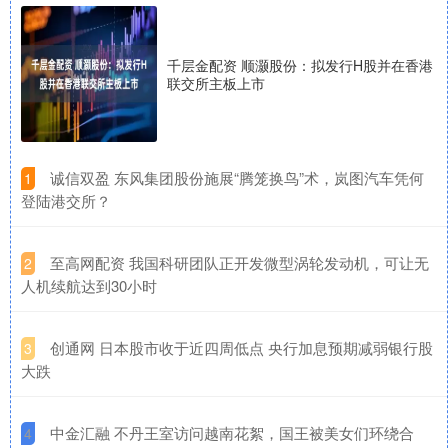
千层金配资 顺灏股份：拟发行H股并在香港
联交所主板上市
​诚信双盈 东风集团股份施展“腾笼换鸟”术，岚图汽车凭何
1
登陆港交所？
​至高网配资 我国科研团队正开发微型涡轮发动机，可让无
2
人机续航达到30小时
​创通网 日本股市收于近四周低点 央行加息预期减弱银行股
3
大跌
​中金汇融 不丹王室访问越南花絮，国王被美女们环绕合
4