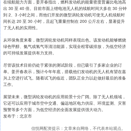
在续航能力方面，姜开春指出，燃料发动机的能量密度普遍比电池高
出 30 至 40 倍。目前市面上锂电池无人机的续航时间大多在 30 分钟
到 2、3 小时之间，而他们开发的微型涡轮发动机可使无人机续航时
间长达 20 至 30 小时，且起飞重量控制在 200 公斤左右，显著提升
了无人机的实用性。
从环保角度来看，微型涡轮发动机同样表现出色。该发动机能够燃烧
绿色甲醇、氨气或氢气等清洁能源，实现全程零碳排放，为低空经济
的可持续发展提供有力支持。
尽管该技术目前仍处于紧张的测试阶段，但已吸引了多家企业的订
单。姜开春表示，预计今年年底，搭载他们发动机的无人机有望在嘉
兴上空进行试飞。随着试飞的临近，团队正全力以赴做好最后的准备
工作。
展望未来，微型涡轮发动机的应用前景十分广阔。除了无人机领域，
它还可以应用于城市空中交通、偏远地区电力供应、环境监测、灾害
预警等多个方面，为低空经济的全面发展提供强大动力。
发布于：北京市
信悦网配资提示：文章来自网络，不代表本站观点。