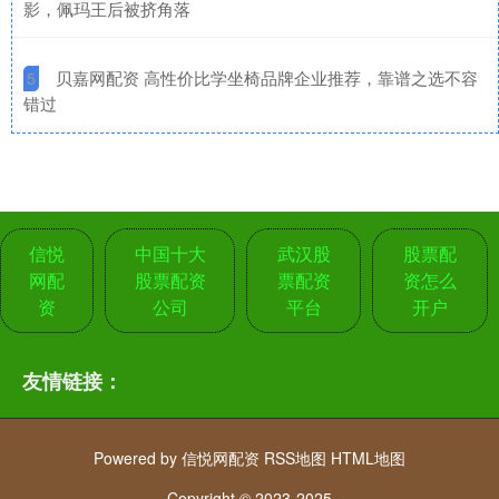
影，佩玛王后被挤角落
​贝嘉网配资 高性价比学坐椅品牌企业推荐，靠谱之选不容
5
错过
信悦
中国十大
武汉股
股票配
网配
股票配资
票配资
资怎么
资
公司
平台
开户
友情链接：
Powered by
信悦网配资
RSS地图
HTML地图
Copyright
© 2023-2025