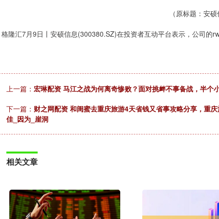
（原标题：安硕信
格隆汇7月9日丨安硕信息(300380.SZ)在投资者互动平台表示，公司的
上一篇：
宏琳配资 马江之战为何离奇惨败？面对挑衅不事备战，半个小
下一篇：
财之网配资 和闺蜜去重庆旅游4天省钱又省事攻略分享，重
佳_因为_崖洞
相关文章