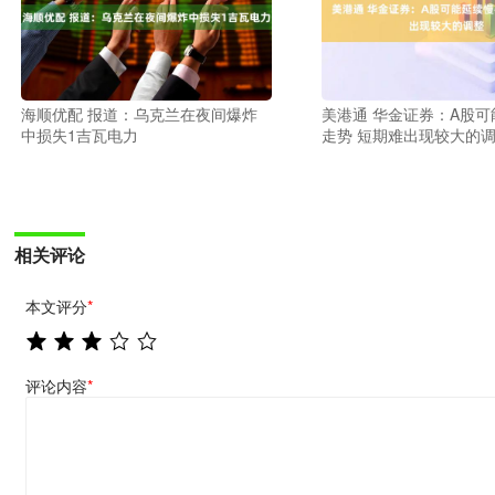
海顺优配 报道：乌克兰在夜间爆炸
美港通 华金证券：A股可
中损失1吉瓦电力
走势 短期难出现较大的
相关评论
本文评分
*
评论内容
*