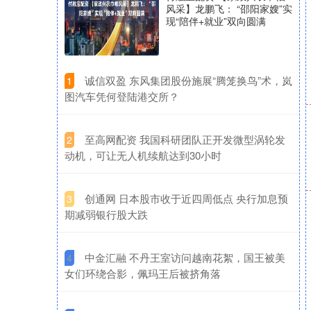
风采】龙鹏飞： “邵阳家嫂”实
现“陪伴+就业”双向圆满
​诚信双盈 东风集团股份施展“腾笼换鸟”术，岚
1
图汽车凭何登陆港交所？
​至高网配资 我国科研团队正开发微型涡轮发
2
动机，可让无人机续航达到30小时
​创通网 日本股市收于近四周低点 央行加息预
3
期减弱银行股大跌
​中金汇融 不丹王室访问越南花絮，国王被美
4
女们环绕合影，佩玛王后被挤角落